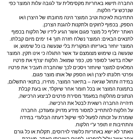
החברה תישא באחריות מקסימלית עד לגובה עלות המוצר כפי
שנרכש ע”י הלקוח.
התחיבות לאיכות וטיב המוצר הינה מחובתו של היצרן ו/או
הספק, בכפוף לחוקים ולתקנות להגנת הצרכן.
האתר יחליף כל מוצר פגום אשר הגיע לידיו של הלקוח בכפוף
לתנאים הבאים: המוצר נשלח חזרה תוך 14 ימים מיום קבלתו.
המוצר יוחזר באריזתו המקורית בלי שנעשה בו כל שימוש, או
שנעשה בו שימוש מצומצם עד אשר התגלה כי אינו תקין. המוצר
ישלח בדואר לסופר פט, כפר שמואל. הלקוח יצרף את פרטיו
המלאים למוצר שיוחזר ויסכים לכך שהחברה תעביר את פרטיו
ופרטי תלונתו ליצרן ו/או הספק של אותו מוצר פגום.
במידה ותחול שגיאה – בתיאור המוצר, מחירו, בתנאי התשלום,
בתמונת המוצר או בכל חומר אחר שיוקלד, או בעת קבלת
הנתונים מהלקוח במעמד מסירת פרטים לביצוע הרכישה,
תיהייה החברה רשאית לבטל את הרכישה.
על הלקוח להתחייב למסור מידע מדויק ומעודכן. החברה
שומרת על זכותה לפעול לפי שיקול דעתה הבלעדי במידה
והתחיבות זו תופר ע”י הלקוח.
האתר לא ישא באחריות כלשהי לוירוסים, תקלות או כל גורם
אחר אשר עלול להפריע, לפגום בשירותי האתר, מערכת