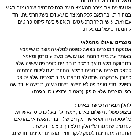
משלוח וטיפול בהזמנות
אנו עושים את מירב המאמצים על מנת להבטיח שההזמנה תגיע
במהירות, ובהתאם לסל המוצרים שעודכן בעת הרכישה. יחד
עם זאת, עושיות להתרכש טעויות אנוש בעת ליקוט פריטים
להזמנה וטיפול במשלוח.
מוצרים שאזלו מהמלאי
אספקת המוצרים בפועל כפופה למלאי המוצרים שיימצא
באותה עת בידי החנות. אנו עושים משקיעים זמן ומאמץ
בתחזוקת מלאים אך במקרים חריגים סופר פט עשויה שלא
לספק מוצרים שחסרים במלאי החנות בעת ליקוט ההזמנה.
כמובן שבמקרה שכזה לא תחויבו עבור מוצרים שלא יסופקו
בפועל. מדי-סופר פט לא תישא בשום טענה, תביעה או דרישה
בגין מוצרים שלא סופקו (כאמור, יבוצע זיכוי בגינם).
להלן תנאי הרכישה באתר:
ביצוע פעולת תשלום באתר, יעשה ע”י בעל כרטיס האשראי.
כל עסקה תדרוש אישור מקדים של חברת האשראי בהתאם
לפרטים שנמסרו ע”י הלקוח לצורך ביצוע הרכישה.
החברה מתחייבת לספק ללקוחותיה מוצרים תקינים וחדשים.