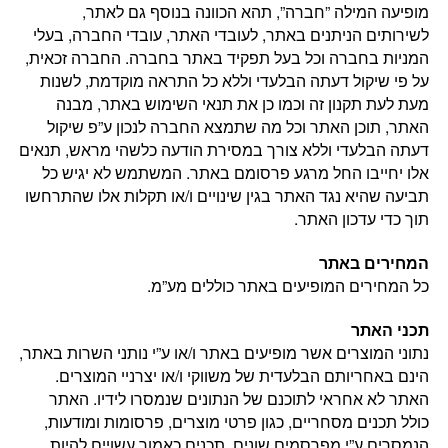
מופיעה המילה ”חברה”, תהא הכוונה בנוסף גם לאתר,
לשירותים הניתנים באתר, לעובדי האתר, עובדי החברה, בעלי
המניות בחברה וכל בעל תפקיד באתר בחברה. החברה זכאית,
על פי שיקול דעתה הבלעדי וללא כל התראה מוקדמת, לשנות
מעת לעת תקנון זה וכמו כן את תנאי השימוש באתר, מבנה
האתר, תוכן האתר וכל מה שתמצא החברה לנכון ע”פ שיקול
דעתה הבלעדי וללא צורך במסירת הודעה כלשהי מראש, תנאים
אלו יחייבו החל מרגע פרסומם באתר. המשתמש לא יגיש כל
תביעה שהיא נגד האתר בגין שינויים ו/או תקלות אלו שהתרחשו
תוך כדי עדכון האתר.
המחירים באתר
כל המחירים המופיעים באתר כוללים מע”מ.
תכני האתר
נתוני המוצרים אשר מופיעים באתר ו/או ע”י נותני השרות באתר,
הינם באחריותם הבלעדית של משווקי ו/או יצרניי המוצרים.
האתר לא אחראי לתוכנם של הנתונים שנמסרו לידיו. האתר
כולל תכנים מסחריים, כגון פרטי מוצרים, פרסומות ומודעות,
הנמסרים ע”י מפרסמים שונים. תכנים כאמור עשויים להיות