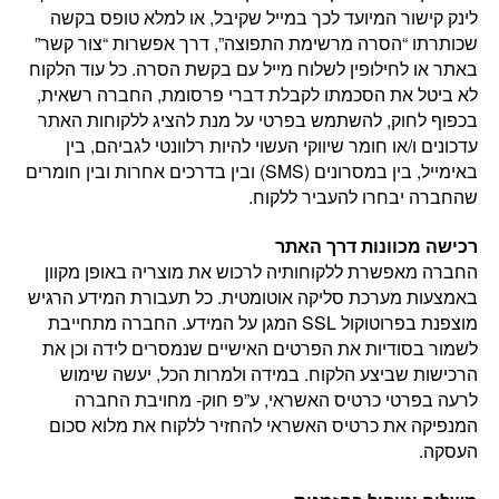
לינק קישור המיועד לכך במייל שקיבל, או למלא טופס בקשה
שכותרתו “הסרה מרשימת התפוצה”, דרך אפשרות “צור קשר”
באתר או לחילופין לשלוח מייל עם בקשת הסרה. כל עוד הלקוח
לא ביטל את הסכמתו לקבלת דברי פרסומת, החברה רשאית,
בכפוף לחוק, להשתמש בפרטי על מנת להציג ללקוחות האתר
עדכונים ו/או חומר שיווקי העשוי להיות רלוונטי לגביהם, בין
באימייל, בין במסרונים (SMS) ובין בדרכים אחרות ובין חומרים
שהחברה יבחרו להעביר ללקוח.
רכישה מכוונות דרך האתר
החברה מאפשרת ללקוחותיה לרכוש את מוצריה באופן מקוון
באמצעות מערכת סליקה אוטומטית. כל תעבורת המידע הרגיש
מוצפנת בפרוטוקול SSL המגן על המידע. החברה מתחייבת
לשמור בסודיות את הפרטים האישיים שנמסרים לידה וכן את
הרכישות שביצע הלקוח. במידה ולמרות הכל, יעשה שימוש
לרעה בפרטי כרטיס האשראי, ע”פ חוק- מחויבת החברה
המנפיקה את כרטיס האשראי להחזיר ללקוח את מלוא סכום
העסקה.