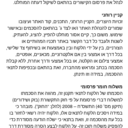
לנהל את פרסום הקישורים בהתאם לשיקול דעתה המוחלט.
קניין רוחני
זכויות היוצרים, הקניין הרוחני, התכנים, קוד האתר ועיצובו
שמורים להנהלת האתר ו/או לצד ג’ בהתאם להסכמים ובאישור
שימוש. משום כך, קיים אסור מוחלט להפיץ, להציג, להעתיק,
לשנות ולעבד כל דבר הקשור באתר תכניו המהותיים או
הצורניים, בין על ידי הלקוח ובין באמצעות או בשיתוף צד שלישי,
בכל דרך או אמצעי בין אם אלקטרוניים, מכאניים, אופטיים,
אמצעי צילום או הקלטה, או בכל אמצעי ודרך אחרת, ללא קבלת
הסכמה בכתב ומראש מהחברה, זאת בהתאם ובכפיפות לתנאי
ההסכמה, במידה וזו תינתן.
משלוח חומר פרסומי
הסכמתו של הלקוח לתנאי תקנון זה, מהווה את הסכמתו
למשלוח דברי פרסומת על פי חוק התקשורת (בזק ושידורים)
(תיקון מס’ 40) התשס”ח – 2008 (להלן: “החוק”). מובהר כי
במידה ויסכים הלקוח לתנאים אלו, הלקוח יהיה רשאי לחזור בו
בכל עת מהסכמה זו, וזאת בתנאי כי ישלח הודעה מסודרת כדי
להפסיק משלוח תוכן זה- על הלקוח לבצע הסרה מסודרת דרך