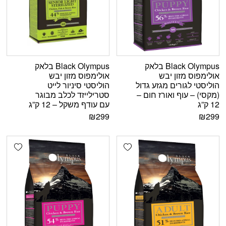
Black Olympus בלאק
Black Olympus בלאק
אולימפוס מזון יבש
אולימפוס מזון יבש
הוליסטי לגורים מגזע גדול
הוליסטי סיניור לייט
(מקסי) – עוף ואורז חום –
סטרילייזד לכלב מבוגר
12 ק”ג
עם עודף משקל – 12 ק”ג
₪
299
₪
299
shlist
Add wishlist