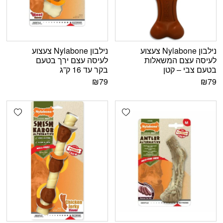
נילבון Nylabone צעצוע
נילבון Nylabone צעצוע
לעיסה עצם המשאלות
לעיסה עצם ירך בטעם
בטעם צבי – קטן
בקר עד 16 ק”ג
₪
79
₪
79
shlist
Add wishlist