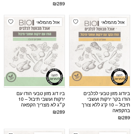
₪
289
shlist
Add wishlist
אזל מהמלאי
אזל מהמלאי
ביודוג מזון טבעי לכלבים
ביו דוג מזון טבעי הודו עם
הודו בקר ירקות ועשבי
ירקות ועשבי תיבול – 10
תיבול – 10 ק”ג ללא צורך
ק״ג לא מצריך הקפאה
בהקפאה
₪
289
₪
289
shlist
Add wishlist