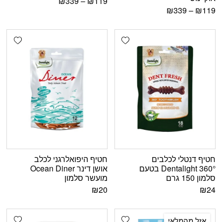
₪
339
–
₪
119
₪
339
–
₪
119
shlist
Add wishlist
חטיף דנטלי לכלבים
חטיף היפואלרגני לכלב
Dentalight 360° בטעם
אושן דינר Ocean Diner
סלמון 150 גרם
מועשר סלמון
₪
20
₪
24
shlist
Add wishlist
אזל מהמלאי