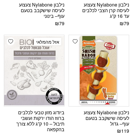
נילבון Nylabone צעצוע
נילבון Nylabone צעצוע
לעיסה קרן הצבי לכלבים
לעיסה שישקבב בטעם
עד 16 ק”ג
עוף– בינוני
₪
79
₪
79
shlist
Add wishlist
אזל מהמלאי
נילבון Nylabone צעצוע
ביודוג מזון טבעי לכלבים
לעיסה שישקבב בטעם
ברווז הודו ירקות ועשבי
עוף– גדול
תיבול – 10 ק”ג ללא צורך
בהקפאה
₪
119