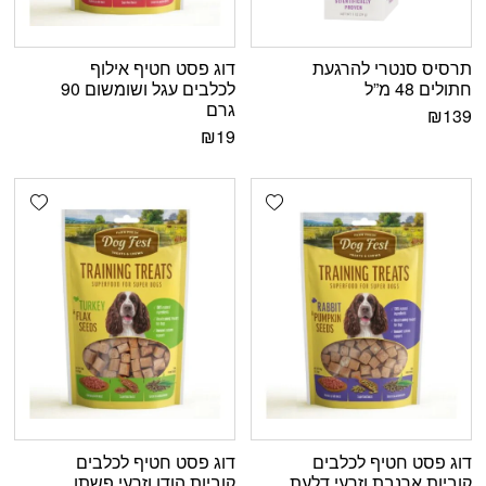
תרסיס סנטרי להרגעת
דוג פסט חטיף אילוף
חתולים 48 מ”ל
לכלבים עגל ושומשום 90
גרם
₪
139
₪
19
shlist
Add wishlist
דוג פסט חטיף לכלבים
דוג פסט חטיף לכלבים
קוביות ארנבת וזרעי דלעת
קוביות הודו וזרעי פשתן