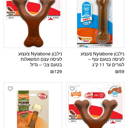
נילבון Nylabone צעצוע
נילבון Nylabone צעצוע
לעיסה בטעם עוף –
לעיסה עצם המשאלות
לגורים עד 11 ק”ג
בטעם צבי – גדול
₪
129
₪
59
shlist
Add wishlist