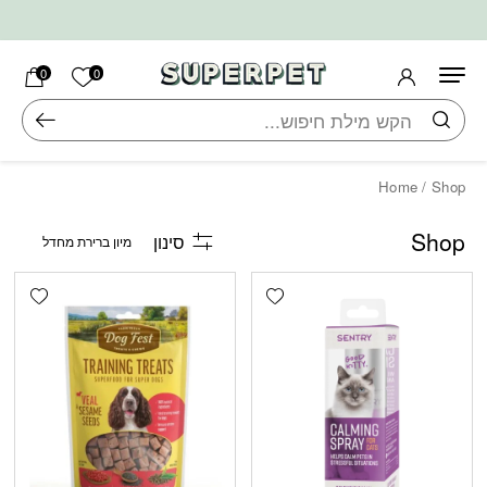
בחזרה למעלה
Skip to Content
הרשימה ש
0
0
חיפוש
Home
/ Shop
Shop
סינון
shlist
Add wishlist