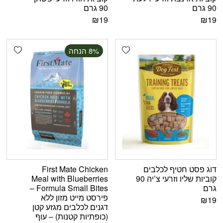
90 גרם
90 גרם
₪
19
₪
19
shlist
Add wishlist
‫8% הנחה
דוג פסט חטיף לכלבים
First Mate Chicken
קוביות שליו וזרעי צ’יה 90
Meal with Blueberries
גרם
Formula Small Bites –
פירסט מייט מזון ללא
₪
19
דגנים לכלבים מגזע קטן
(כופתיות קטנות) – עוף