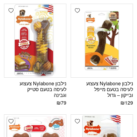
shlist
Add wishlist
נילבון Nylabone צעצוע
נילבון Nylabone צעצוע
לעיסה בטעם מייפל
לעיסה בטעם סטייק
ובייקון – גדול
וגבינה
₪
79
₪
129
shlist
Add wishlist