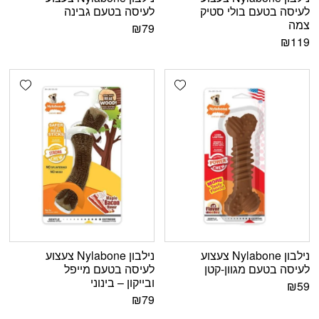
לעיסה בטעם בולי סטיק
לעיסה בטעם גבינה
צמה
₪
79
₪
119
shlist
Add wishlist
נילבון Nylabone צעצוע
נילבון Nylabone צעצוע
לעיסה בטעם מגוון-קטן
לעיסה בטעם מייפל
ובייקון – בינוני
₪
59
₪
79