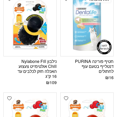
חטיף פורינה PURINA
נילבון Nylabone Fill
דנטלייף בטעם עוף
Chill אולטימייט צעצוע
לחתולים
האכלה חזק לכלבים עד
16 ק”ג
₪
16
₪
109
shlist
Add wishlist