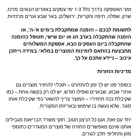
זמני האספקה בדרך כלל 1-3 ימי עסקים באזורים הבאים: מרכז,
שרון, שפלה, חיפה והקריות, ירושלים, באר שבע וערים מרכזיות.
לתשומת לבכם – הזמנה שמתקבלת בימים א’-ה’, או
הזמנה שהתקבלה בערב חג או יום שישי, תטופל כהזמנה
שהתקבלה ביום העסקים הבא. אספקת המשלוחים
מתבצעת בהתאם לזמינות המוצרים במלאי. במידה וייתכן
עיכוב – ניידע אתכם על כך.
מדיניות החזרות
בסופר פט יש לך זמן להתחרט – תוכל/י להחזיר מוצרים גם
אחרי שבוע, שבועיים ואפילו חודש. יש לנו רק בקשה אחת – כמו
שקיבלת ככה תחזיר/י – המוצר צריך להשאר כפי שקיבלת אותו
סגור, שלא נעשה בו שימוש ובאריזתו המקורית.
יחד עם זאת, ועם כל הרצון הטוב, חוקי משרד הבריאות מגבילים
אותנו ואינם מאפשרים החזרה של מוצרים המוגדרים כתוספי
מזון ותחליפי חלב לגורים.