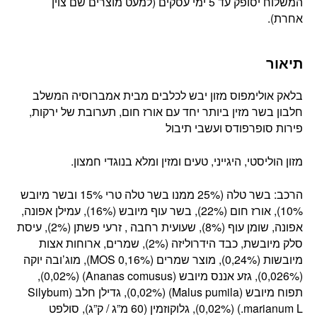
המשלוח יסופק עד 5 ימי עסקים (למעט מוצרים שם צוין
אחרת).
תיאור
בלאק אולימפוס מזון יבש לכלבים מבית אמברוסיה המשלב
חלבון בשר מזין ביותר יחד עם אורז חום, תערובת של ירקות,
פירות סופרפודס ועשבי תיבול
מזון הוליסטי, היגייני, טעים ומזין ומלא בנוגדי חמצון.
הרכב: בשר טלה (25% ממנו בשר טלה טרי 15% ובשר מיובש
10%), אורז חום (22%), בשר עוף מיובש (16%), עמילן אפונה,
אפונה, שומן עוף (8%), שעועית רחבה , זרעי פשתן (2%), עיסת
סלק מיובשת, כבד הידרוליזה (2%), שמרים, ארוחות אצות
מיובשות (0,24%), מוצר שמרים (MOS 0,16%), מוג’ובה יוקה
(0,026%), גזע אננס מיובש (Ananas comusus) (0,02%),
תפוח מיובש (Malus pumila) (0,02%), גדילן חלב (Silybum
marianum L.) (0,02%), גלוקוזמין (60 מ”ג / ק”ג), סולפט