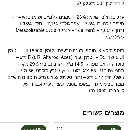
קונדרויטין ( 30 מ”ג לק”ג).
ערכים: חלבון גולמי: 26% – שמנים גולמיים ושומנים: 14% –
סיבים גולמיים: 2,8% – אפר גולמי: 7,7% – סידן: 1,35% –
זרחן: 1,05% – לחות: 8 % – אנרגיה Metabolizable 3750
קק”ל / ק”ג
תוספות ל KG: תוספי תזונה טבעיים: ויטמין: 18500 UI – ויטמין
D3: 1200 UI – ויטמין E (t. R. Alfa toc. Acet.): 150 מ”ג –
פופרהידראט כופריק: 14,5 מ”ג – קרבונט ברזל: 29 מ”ג –
תחמוצת מנגן: 58 מ”ג- מונו-hydrat אבץ סולפט: 65 מ”ג –
אשלגן יוד: 3,14 מ”ג – נתרן סלניט: 0,152 מ”ג. תוספים חושיים:
מוצר טבעי מוגדר באופן בוטני. תמצית עץ קולברדו של
קווברצ’ו: 1000 מ”ג
מוצרים קשורים
Add wishlist
‫65% הנחה
‫65% הנחה