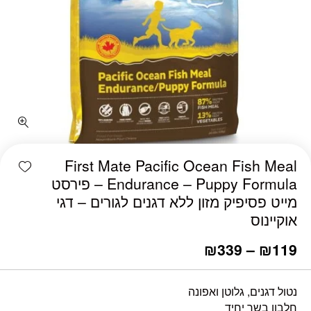
כמות First Mate Pacific Ocean Fish Meal Endurance – Puppy Formula - פירסט מייט פסיפיק מזון ללא דגנים לגורים - דגי אוקיינוס
shlist
First Mate Pacific Ocean Fish Meal
Endurance – Puppy Formula – פירסט
מייט פסיפיק מזון ללא דגנים לגורים – דגי
אוקיינוס
₪
339
–
₪
119
נטול דגנים, גלוטן ואפונה
חלבון בשר יחיד