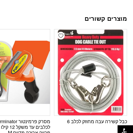
מוצרים קשורים
Add wishlist
כבל קשירה עבה מחוזק לכלב 6
מסרק פרמינטור inator
פתח סרגל נגישות
מטר
לכלבים עד משקל 2
פרווה ארוכה מדיום M