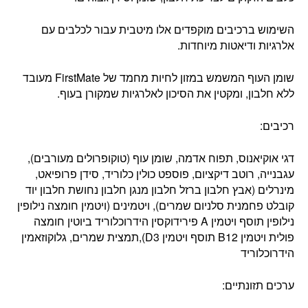
השימוש ברכיבים מוקפדים אלו מיטבית עבור לכלבים עם
אלרגיות ודיאטות מיוחדות.
שומן העוף המשמש במזון לחיות מחמד של FirstMate מעובד
ללא חלבון, ומקטין את הסיכון לאלרגיות שמקורן בעוף.
רכיבים:
דגי אוקיאנוס, תפוח אדמה, שומן עוף (טוקופרולים מעורבים),
עגבנייה, רוטב דיקציום, פוספט כולין כלוריד, סידן פרופיאט,
מינרלים (אבץ חלבון ברזל חלבון מנגן חלבון נחושת חלבון יוד
קובלט פחמנית סלניום שמרים), ויטמינים (ויטמין חומצה נילופין
נילופין תוסף ויטמין A פירידוקסין הידרוכלוריד ביוטין חומצה
פולית ויטמין B12 תוסף ויטמין D3),תמצית שמרים, גלוקוזאמין
הידרוכלוריד
ערכים תזונתיים: