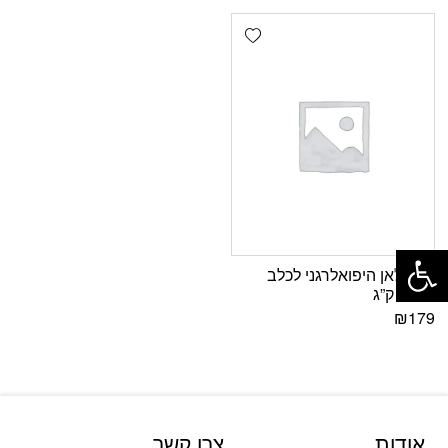
Add wishlist
פתח סרגל נגישות
פרופלאן היפואלרגני לכלב
HA-3 ק”ג
₪
179
אודות
צרו קשר