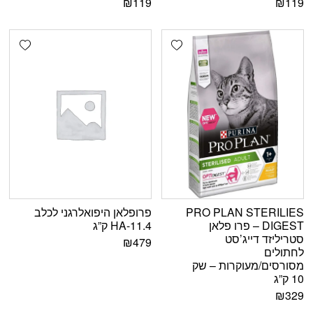
₪
119
₪
119
shlist
Add wishlist
PRO PLAN STERILIES
פרופלאן היפואלרגני לכלב
DIGEST – פרו פלאן
HA-11.4 ק”ג
סטריליזד דייג’סט
₪
479
לחתולים
מסורסים/מעוקרות – שק
10 ק”ג
₪
329