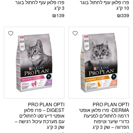
פרו פלאן עוף לחתול בוגר
פרו פלאן עוף לחתול בוגר
10 ק”ג
3 ק”ג
₪
139
₪
339
shlist
Add wishlist
PRO PLAN OPTI
PRO PLAN OPTI
DERMA- פרו פלאן אופטי
DIGEST – פרו פלאן
דרמה לחתולים למניעת
אופטי דייג’סט לחתולים
כדורי שיער וטיפוח
עם מערכת עיכול רגישה –
הפרווה – שק 3 ק”ג
שק 3 ק”ג