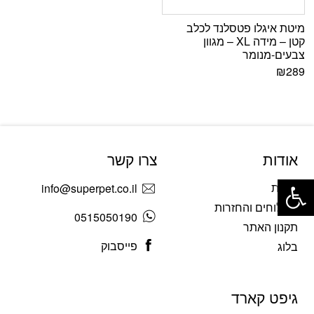
מיטת איגלו פטסלנד לכלב
קטן – מידה XL – מגוון
צבעים-מנומר
₪
289
אודות
צרו קשר
פתח סרגל נגישות
אודות
info@superpet.co.il
משלוחים והחזרות
0515050190
תקנון האתר
פייסבוק
בלוג
גיפט קארד