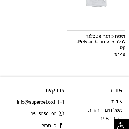
מיטת כותנה פטסלנד
לכלב צבע חום-Petsland-
קטן
₪
149
אודות
צרו קשר
אודות
info@superpet.co.il
משלוחים והחזרות
0515050190
פתח סרגל נגישות
תקנון האתר
פייסבוק
בלוג