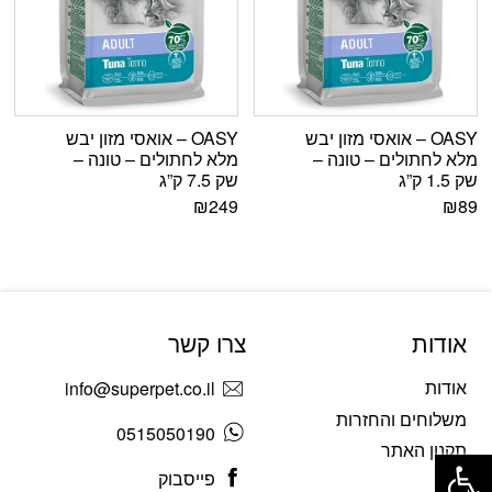
OASY – אואסי מזון יבש
OASY – אואסי מזון יבש
מלא לחתולים – טונה –
מלא לחתולים – טונה –
שק 1.5 ק”ג
שק 7.5 ק”ג
₪
249
₪
89
אודות
צרו קשר
אודות
info@superpet.co.il
משלוחים והחזרות
0515050190
פתח סרגל נגישות
תקנון האתר
פייסבוק
בלוג