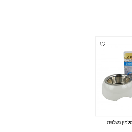
Add wishlist
למין נשלפת