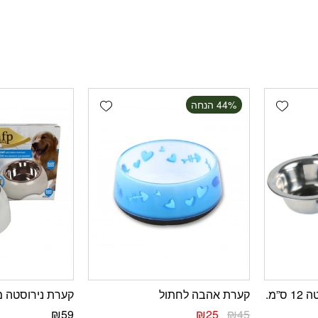
Add wishlist
Add wishlist
‫44% הנחה
קערת אהבה לחתול
קערת נירוסטה מ
₪
59
₪
25
₪
45