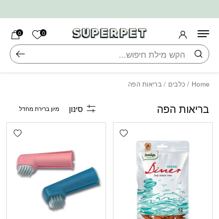
בחזרה למעלה
Skip to Content
הרשימה ש
0
0
חיפוש
Home
/
כלבים
/ בריאות הפה
בריאות הפה
סינון
shlist
Add wishlist