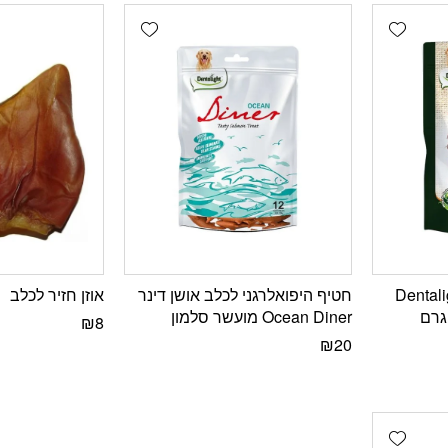
Add wishlist
Add wishlist
לי לכלבים Dentalight
חטיף היפואלרגני לכלב אושן דינר
אוזן חזיר לכלב
Ocean Diner מועשר סלמון
₪
8
₪
20
Add wishlist