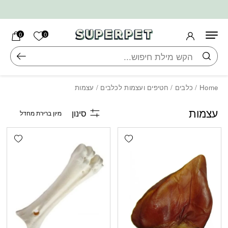
בחזרה למעלה
Skip to Content
הרשימה ש
0
0
חיפוש
Home
/
כלבים
/
חטיפים ועצמות לכלבים
/ עצמות
עצמות
סינון
shlist
Add wishlist