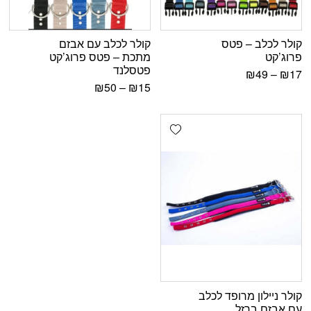
קולר לכלב – פטס
קולר לכלב עם אבזם
פרוג’קט
מתכת – פטס פרוג’קט
פטסלנד
₪
49
–
₪
17
₪
50
–
₪
15
Add wishlist
קולר ניילון מרופד לכלב
עם אבזם ברזל