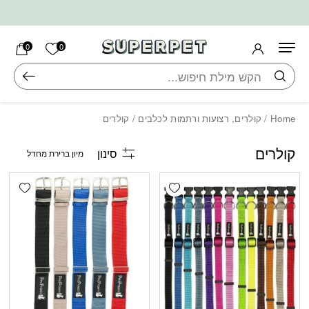
בחזרה למעלה
Skip to Content
הרשימה ש
0
0
חיפוש
Home
/
קולרים, רצועות ורתמות לכלבים
/ קולרים
קולרים
סינון
shlist
Add wishlist