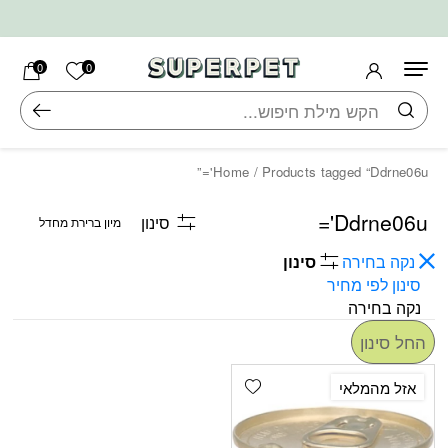
בחזרה למעלה
Skip to Content
הרשימה ש
0
0
חיפוש
Home
/ Products tagged “Ddrne06u'=”
Ddrne06u'=
סינון
נקה בחירה
סינון
סינון לפי מחיר
נקה בחירה
החל סינון
Add wishlist
אזל מהמלאי