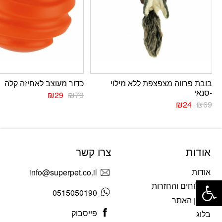
בובת פרווה מצפצפת ללא מילוי
כדור מעוצב לאחיזה קלה
-סנאי
₪
29
₪
79
₪
24
₪
69
אודות
צרו קשר
אודות
info@superpet.co.il
פתח סרגל נגישות
משלוחים והחזרות
0515050190
תקנון האתר
פייסבוק
בלוג