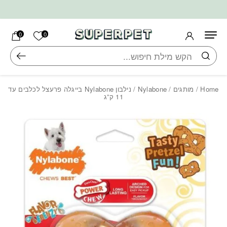
בחזרה למעלה
Skip to Content
הרשימה ש
0
0
חיפוש
Home
/
מותגים
/
Nylabone
/ נילבון Nylabone בייגלה פרעצל לכלבים עד
11 ק”ג