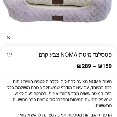
כמות פטסלנד מיטת NOMA צבע קרם
shlist
פטסלנד מיטת NOMA צבע קרם
₪
289
–
₪
159
מיטת NOMA מציעה לחתולים ולכלבים קטנים חוויית נוחות
רכה במיוחד, עם עיצוב מודרני שמשתלב בצורה מושלמת בכל
בית. המיטה עשויה מבד פרוותי איכותי במרקם נעים למגע,
שמעניק תחושת חמימות והתכרבלות טבעית כבר מהשנייה
הראשונה.
הדפנות הגבוהות מספקות תמיכה מצוינת לראש ולצוואר