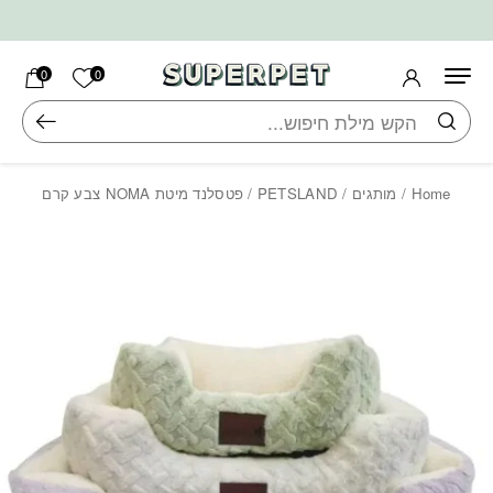
בחזרה למעלה
Skip to Content
הרשימה ש
0
0
חיפוש
Home
/
מותגים
/
PETSLAND
/ פטסלנד מיטת NOMA צבע קרם