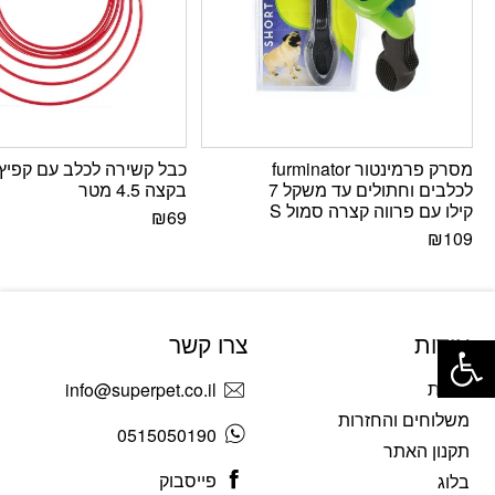
מסרק פרמינטור furminator
כבל קשירה לכלב עם קפיץ
לכלבים וחתולים עד משקל 7
בקצה 4.5 מטר
קילו עם פרווה קצרה סמול S
₪
69
₪
109
פתח סרגל נגישות
אודות
צרו קשר
אודות
info@superpet.co.il
משלוחים והחזרות
0515050190
תקנון האתר
פייסבוק
בלוג