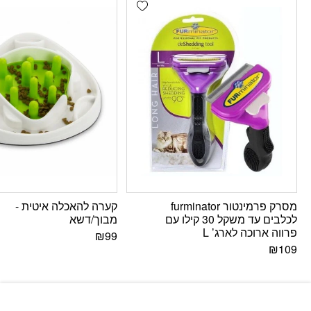
Add wishlist
מסרק פרמינטור furminator
קערה להאכלה איטית -
לכלבים עד משקל 30 קילו עם
מבוך/דשא
פרווה ארוכה לארג’ L
₪
99
₪
109