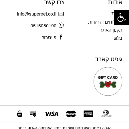
אודות
צרו קשר
פתח סרגל נגישות
אודות
info@superpet.co.il
משלוחים והחזרות
0515050190
תקנון האתר
פייסבוק
בלוג
גיפט קארד
הקניה באתר מאובטחת ועומדת בתקן האבטחה הגבוה ביותר