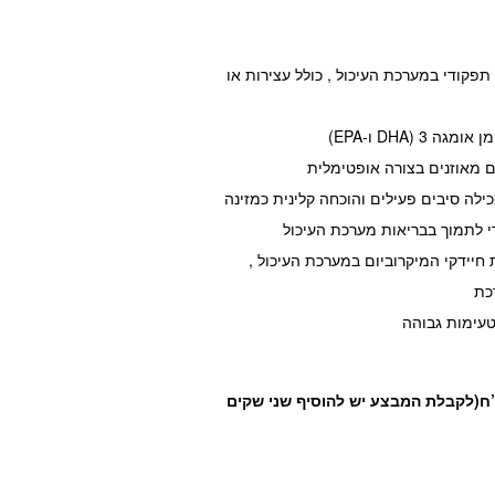
תפקודי במערכת העיכול , כולל עצירות או
 (DHA ו-EPA)
ם מאוזנים בצורה אופטימלית
וגיית ActiveBiome+ מכילה סיבים פעילים והוכחה קלינית כמזינה
י לתמוך בבריאות מערכת העיכול
חיידקי המיקרוביום במערכת העיכול ,
כת
טעימות גבוהה
: שק נוסף ב- 419 ש”ח(לקבלת המבצע יש להוסיף שני שקים