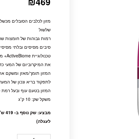
₪
469
מזון לכלבים הסובלים מכשל 
שלשול
רמות גבוהות של חומצות שומן אומגה 3
סיבים מסיסים ובלתי מסיסי
טכנול
את המיקרוביום של המעי כד
המזון תומך/מאזן ומשקם את 
לתפקוד בריא ונכון של המער
המזון בטעם עוף ובעל רמת 
משקל שק: 10 ק”ג
מבצע
לעגלה)