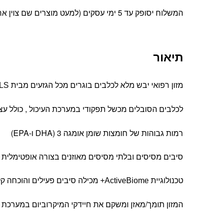
המשלוח יסופק עד 5 ימי עסקים (למעט מוצרים שם צוין אחרת).
תיאור
מזון רפואי יבש מלא לכלבים בוגרים מכל הגזעים מבית HILLS
הסובלים מכשל תפקודי במערכת העיכול , כולל עצ
לכלבים
רמות גבוהות של חומצות שומן אומגה 3 (DHA ו-EPA)
סיבים מסיסים ובלתי מסיסים מאוזנים בצורה אופטימלית
טכנולוגיית ActiveBiome+ מכילה סיבים פעילים והוכחה קלינית כמזינה את המיקרוביום של המעי כדי לתמוך בבריאות מערכת העיכול
המזון תומך/מאזן ומשקם את חיידקי המיקרוביום במערכת ה