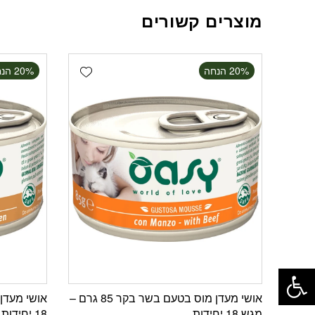
מוצרים קשורים
Add wishlist
‫20% הנחה
‫20% הנחה
פתח סרגל נגישות
אושי מעדן מוס בטעם בשר בקר 85 גרם –
מגש 18 יחידות
18 יחידות