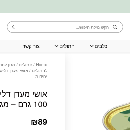
חיפוש
כלבים
חתולים
צור קשר
כמות אושי מעדן דלישיס פטה 
Home
/
חתולים
/
מזון לחת
לחתולים
יחידות
אושי מעדן דל
100 גרם – מגש 16 יחידות
₪
89