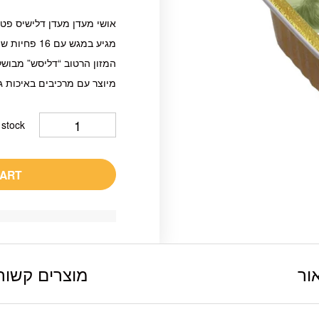
אושי מעדן מעדן דלישיס פטה בטע
מגיע במגש עם 16 פחיות שימורים במרקם פטה עדין וטעם יוצא דופן.
המזון הרטוב “דליסש” מבוש
מיוצר עם מרכיבים באיכות ג
 stock
CART
ור
מוצרים קשור