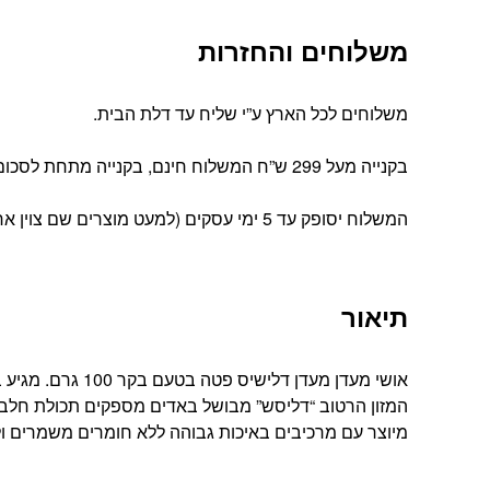
משלוחים והחזרות
משלוחים לכל הארץ ע”י שליח עד דלת הבית.
בקנייה מעל 299 ש”ח המשלוח חינם, בקנייה מתחת לסכום זה עלות המשלוח הינה 39 ש”ח
המשלוח יסופק עד 5 ימי עסקים (למעט מוצרים שם צוין אחרת).
תיאור
אושי מעדן מעדן דלישיס פטה בטעם בקר 100 גרם. מגיע במגש עם 16 פחיות שימורים במרקם פטה עדין וטעם יוצא דופן.
המזון הרטוב “דליסש” מבושל באדים מספקים תכולת חלבו
מיוצר עם מרכיבים באיכות גבוהה ללא חומרים משמרים ול