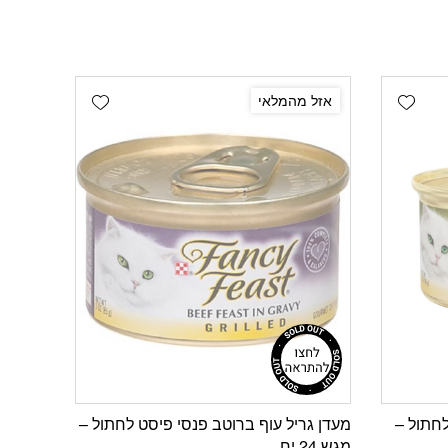
Add wishlist
Add wishlist
אזל מהמלאי
לחתול –
מעדן גריל עוף ברוטב פנסי פיסט לחתול –
מגש 24 יח