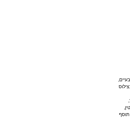
עיים,
צילוס
בץ,
נגן, תחמוצת מנגנת, חומצה אסקורבית, ויטמין A, ביוטין,
 פאנטוטנאט סידן, מגנזיום סולפט, סלניום, פירידוקסין הידרוכלוריד, ויטמין B6תוסף הוויטמין B12, ריבופלאבין הוויטמין B2 תוסף