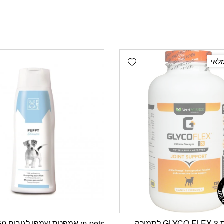
Add wishlist
לאי
גליקו פלקס GLYCO FLEX 3 לתמיכה
m-pets אמפטס שמפו לגורים 250 מ”ל