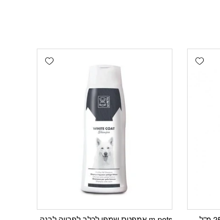
Add wishlist
Add wishlist
m-pets אמפטס שמפו לכלב לפרווה לבנה