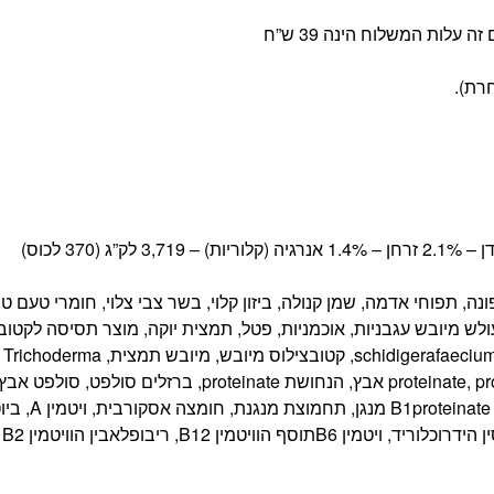
נה, תפוחי אדמה, שמן קנולה, ביזון קלוי, בשר צבי צלוי, חומרי טעם טב
 עולש מיובש עגבניות, אוכמניות, פטל, תמצית יוקה, מוצר תסיסה לקטוב
אצידופילוס מיובש, מוצר תסיסה מיובש קטובצילוסschidigerafaecium casei, קטובצילוס מיובש, מיובש תמצית, Trichoderma
longibrachiatum תסיסה, תוסף ויטמין E, הברזל proteinate, proteinate אבץ, הנחושת proteinate, ברזלים סולפט, סולפט א
נחושת גופרתית, אשלגן יודיד, תיאמין מונוניטראט הוויטמין B1proteinate מ
ניאצין,