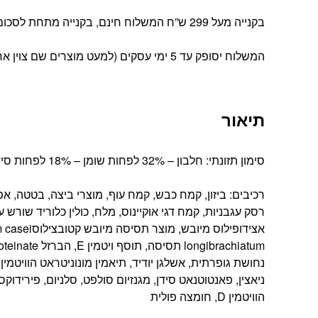
בקנייה מעל 299 ש”ח המשלוח חינם, בקנייה מתחת לסכום זה עלות המשלוח הינה 39 ש”ח
המשלוח יסופק עד 5 ימי עסקים (למעט מוצרים שם צוין אחרת).
תיאור
סימון תזונתי: חלבון – 32% לפחות שומן – 18% לפחות סידן – 2.1% זרחן – 1.4% אנרגיה (קלוריות) – 3,719 לק”ג (370 לכוס)
רכיבים: ביזון, קמח כבש, קמח עוף, מוצרי ביצה, בטטה, אפו
רסק עגבניות, קמח דגי אוקיינוס, מלח, כולין כלוריד שורש
הוויטמין D, חומצה פולית