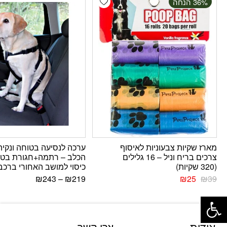
‫36% הנחה
מארז שקיות צבעוניות לאיסוף
ערכה לנסיעה בטוחה ונקיה
צרכים בריח וניל – 16 גלילים
הכלב – רתמה+חגורת בטי
(320 שקיות)
כיסוי למושב האחורי ברכב
₪
243
–
₪
219
₪
25
₪
39
פתח סרגל נגישות