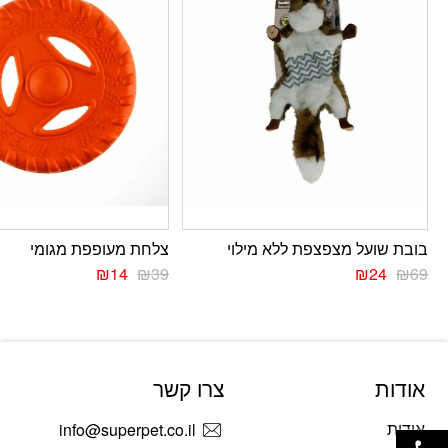
בובת שועל מצפצפת ללא מילוי
צלחת מעופפת מגומי
₪
14
₪
39
₪
24
₪
69
אודות
צרו קשר
פתח סרגל נגישות
אודות
info@superpet.co.il