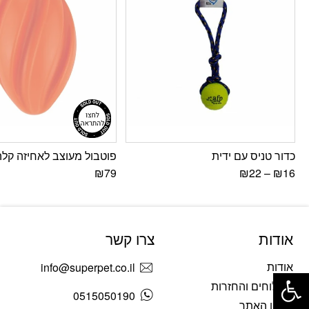
כדור טניס עם ידית
פוטבול מעוצב לאחיזה קלה
₪
79
₪
22
–
₪
16
אודות
צרו קשר
פתח סרגל נגישות
אודות
info@superpet.co.il
משלוחים והחזרות
0515050190
תקנון האתר