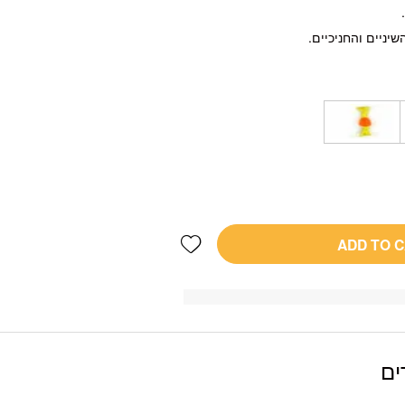
Add wishlist
ADD TO 
ים