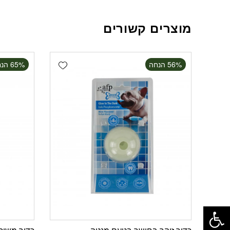
מוצרים קשורים
Add wishlist
‫56% הנחה
‫65% הנחה
פתח סרגל נגישות