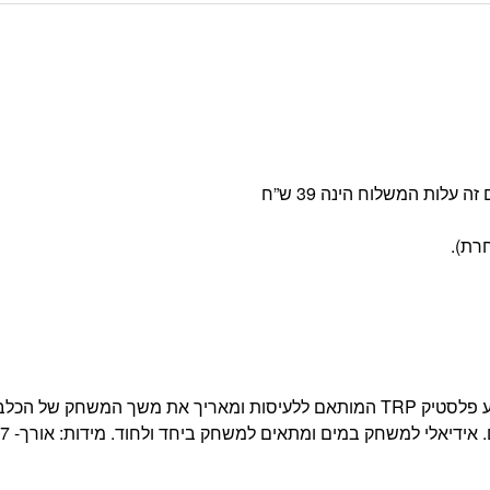
צעצוע צף במים, עמיד ומתייבש במהירות. . במרכז הצעצוע פלסטיק TRP המותאם ללעיסות ומאריך את משך המשחק של הכל
ידיאלי למשחק במים ומתאים למשחק ביחד ולחוד. מידות: אורך- 37 ס”מ.