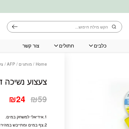
חיפוש
כלבים
חתולים
צור קשר
כמות צעצוע נשיכה
Home
/
מותגים
/
AFP
/ צע
צעצוע נשיכה ד
₪
24
₪
59
1.אידיאלי למשחק במים.
2.צף במים ומתייבש במהירות.