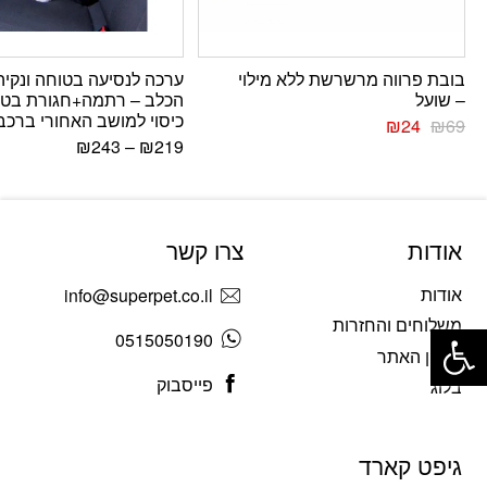
בובת פרווה מרשרשת ללא מילוי
ערכה לנסיעה בטוחה ונקיה
– שועל
הכלב – רתמה+חגורת בטי
כיסוי למושב האחורי ברכב
₪
24
₪
69
₪
243
–
₪
219
אודות
צרו קשר
אודות
info@superpet.co.il
פתח סרגל נגישות
משלוחים והחזרות
0515050190
תקנון האתר
פייסבוק
בלוג
גיפט קארד