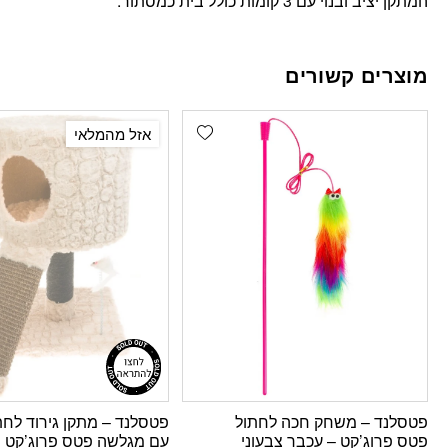
המתקן יציב ובנוי עם 3 קומות כולל בית כמסתור.
מוצרים קשורים
Add wishlist
אזל מהמלאי
פטסלנד – משחק חכה לחתול
פטסלנד – מתקן גירוד לחת
פטס פרוג’קט – עכבר צבעוני
עם מגלשה פטס פרוג’קט