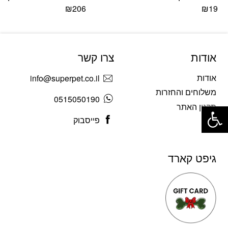
₪
206
₪
19
אודות
צרו קשר
אודות
info@superpet.co.il
משלוחים והחזרות
0515050190
פתח סרגל נגישות
תקנון האתר
פייסבוק
בלוג
גיפט קארד