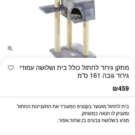
shlist
מתקן גירוד לחתול כולל בית ושלושה עמודי
גירוד גובה 161 ס”מ
₪
459
בית לחתול מועשר בקטניפ המעורר את התעניינות החתול
ומעניק לו הנאה במשחק.
מגיע בשלושה צבעים בז,שחור,אפור.