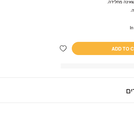
In
Add wishlist
ADD TO 
ים