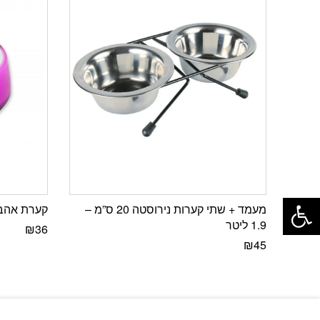
פתח סרגל נגישות
מעמד + שתי קערות נירוסטה 20 ס”מ –
קערת אהבה
1.9 ליטר
₪
36
₪
45