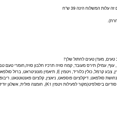
 טעים, מעדן טעים לחתול שלך!
ה , עוף, עמילן תירס מעובד, קמח סויה תרכיז חלבון סויה,חומרי טעם טב
ומלאכותיים, מלח, אשלגן כלורי, טרי קלציום פוספאט,טאורין, צבע קרמל, כולין כלוריד, ויטמין E, תיאמין מונוניטר
ט, מנגן סולפאט, ויטמין A , פירידוקסין (ויטמין B6) , נחושת סולפאט, דיקלציום פוספאט, ניאצין, קלציום פאנטוטנאט, ר
קובלט קרבונאט, ויטמין D3 , ויטמין B12 , קומפלקס מנדיון סודיום ביסולפיט(מקור לפעילות ויטמין K1), חומצה פולית, אשלגן י