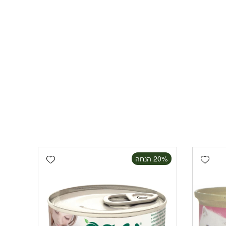
Add wishlist
Add wishlist
‫20% הנחה