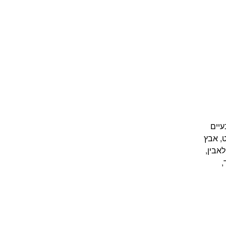
עיים
אט, ברזל סולפאט, אבץ
יבופלאבין,
ודיד,