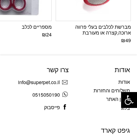
מברשת לכלבים בעלי פרווה
מספריים לכלב
ארוכה,קצרה או מעורבת
₪
24
₪
49
אודות
צרו קשר
אודות
info@superpet.co.il
פתח סרגל נגישות
משלוחים והחזרות
0515050190
תקנון האתר
פייסבוק
בלוג
גיפט קארד