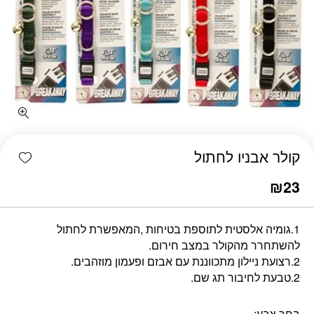
כמות קולר אבניו לחתול
shlist
קולר אבניו לחתול
₪
23
1.גומיה אלסטית לתוספת בטיחות ,המאפשרת לחתול
להשתחרר מהקולר במצב חירום.
2.רצועת ניילון מתכווננת עם אבזם ופעמון מוזהבים.
2.טבעת לחיבור תג שם.
בחר צבע