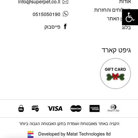
אודות
info@superpet.co.il
פתח סרגל נגישות
משלוחים והחזרות
0515050190
תקנון האתר
פייסבוק
בלוג
גיפט קארד
הקניה באתר מאובטחת ועומדת בתקן האבטחה הגבוה ביותר
Developed by Matat Technologies ltd