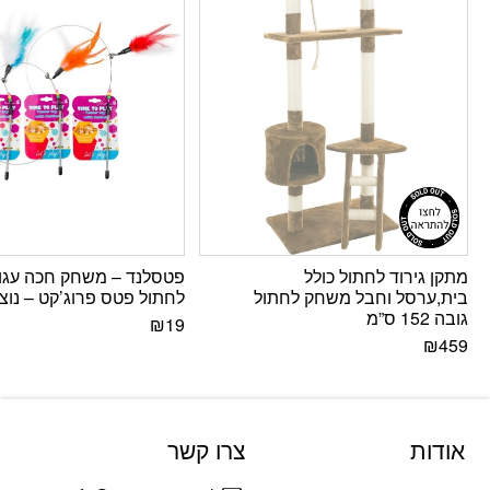
מתקן גירוד לחתול כולל
פטסלנד – משחק חכה עגו
בית,ערסל וחבל משחק לחתול
לחתול פטס פרוג’קט – נוצ
גובה 152 ס”מ
₪
19
₪
459
אודות
צרו קשר