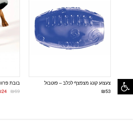
פתח סרגל נגישות
צעצוע קונג מצפצף לכלב – פוטבול
בובת פרוו
₪
24
₪
69
₪
53