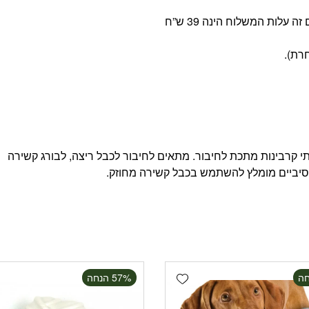
לכלבים השוקלים עד 27 ק”ג. כולל שתי קרבינות מתכת לחיבור. מתאים לחיבור לכבל ריצה, לבורג קשירה
רסיביים מומלץ להשתמש בכבל קשירה מחוזק.
Add wishlist
‫57% הנחה