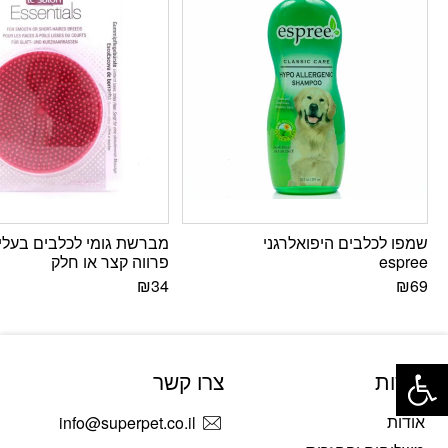
שמפו לכלבים היפואלרגני
מברשת גומי לכלבים בעלי
espree
פרווה קצר או חלק
₪
34
₪
69
פתח סרגל נגישות
אודות
צרו קשר
אודות
info@superpet.co.il