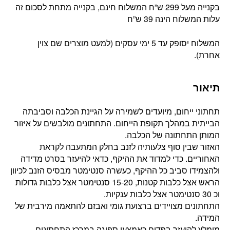
בקנייה מעל 299 ש”ח המשלוח חינם, בקנייה מתחת לסכום זה
עלות המשלוח הינה 39 ש”ח
המשלוח יסופק עד 5 ימי עסקים (למעט מוצרים שם צוין
אחרת).
תיאור
תחתוני ייחום, מיועדים לשמירה על הגיינת הכלבה וסביבתה
הבייתית במהלך תקופת הייחום. התחתונים מולבשים על איזור
המותן התחתונה של הכלבה.
האזור שבין סוף צלעותיה לזנב בחלק המתעבה לקראת
האחוריים. כדי למדוד את ההיקף, כדאי להיעזר בסרט מדידה
ולהצמידו סביב כל ההיקף, כעשרה סנטימטר מבסיס הזנב לכיוון
הראש אצל כלבות קטנות, 15-20 סנטימטר אצל כלבות גדולות
וכ 30 סנטימטר אצל כלבות ענקיות.
התחתונים מצויידים ברצועת גומי ואבזם להתאמה מירבית של
המידה.
מומלץ להיעזר בפדים כאמצעי ספיגה במרכז התחתונים.