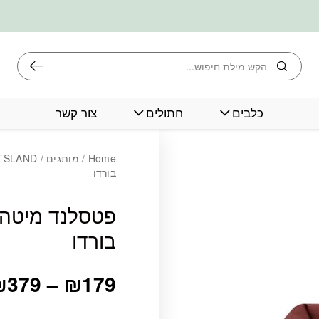
חיפוש
כלבים
חתולים
צור קשר
כמות פטסלנד מיטה
Home
/
מותגים
/
TSLAND
בורדו
פטסלנד מיטה 
בורדו
₪
379
–
₪
179