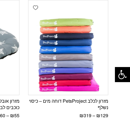
Add wishlist
פתח סרגל נגישות
מזרון לכלב PetsProject דוחה מים – כיסוי
נשלף
כוכבים לבנ
60
–
₪
55
₪
319
–
₪
129