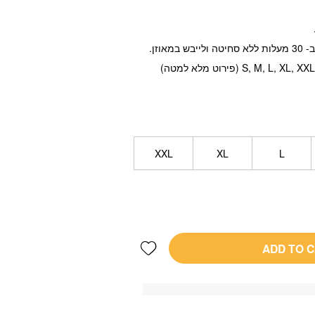
XXL
XL
L
Add wishlist
ADD TO 