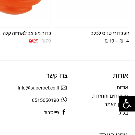
זוג כדורי טניס לכלב
כדור מעוצב לאחיזה קלה
₪
29
₪
79
₪
19
–
₪
14
אודות
צרו קשר
אודות
info@superpet.co.il
פתח סרגל נגישות
משלוחים והחזרות
0515050190
תקנון האתר
פייסבוק
בלוג
גיפט קארד