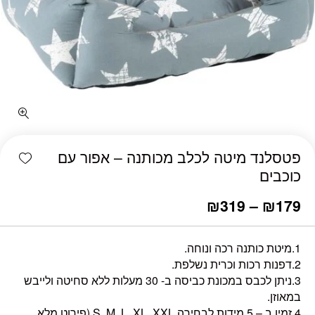
כמות פטסלנד מיטה לכלב מכותנה - אפור עם כוכבים
shlist
פטסלנד מיטה לכלב מכותנה – אפור עם
כוכבים
₪
319
–
₪
179
1.מיטת כותנה רכה ונוחה.
2.דפנות רכות וכרית נשלפת.
3.ניתן לכבס במכונת כביסה ב- 30 מעלות ללא סחיטה ולייבש
במאוזן.
4.זמין ב – 5 מידות לבחירה S, M, L, XL, XXL (פירוט מלא