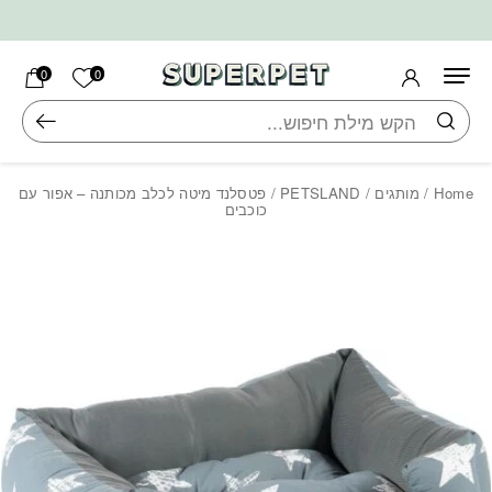
בחזרה למעלה
Skip to Content
הרשימה ש
0
0
חיפוש
Home
/
מותגים
/
PETSLAND
/ פטסלנד מיטה לכלב מכותנה – אפור עם
כוכבים