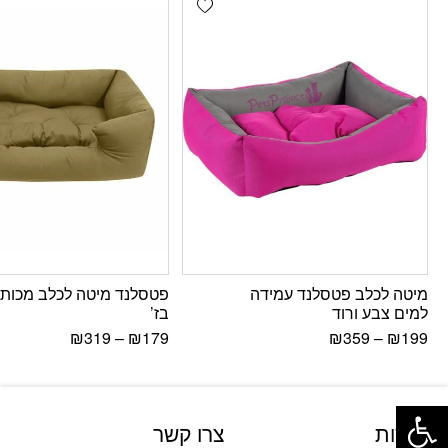
מיטה לכלב פטסלנד עמידה
פטסלנד מיטה לכלב מכותנ
למים צבע ורוד
בז’
₪
319
–
₪
179
₪
359
–
₪
199
פתח סרגל נגישות
אודות
צרו קשר