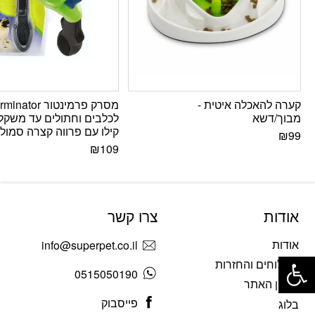
קערה להאכלה איטית -
מסרק פרמינטור inator
מבוך/דשא
קילו עם פרווה קצרה סמול S
₪
99
₪
109
אודות
צרו קשר
אודות
info@superpet.co.il
פתח סרגל נגישות
משלוחים והחזרות
0515050190
תקנון האתר
פייסבוק
בלוג