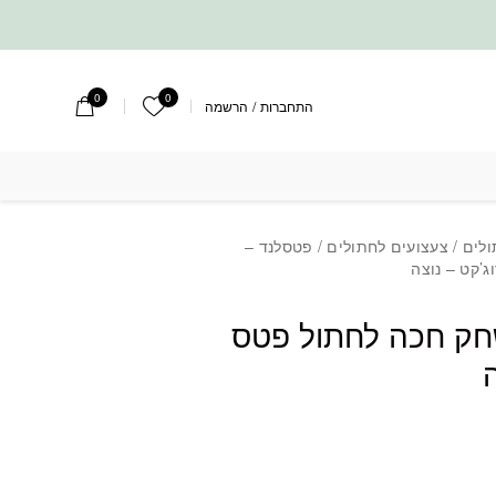
0
0
הרשימה שלי
התחברות
/
הרשמה
חק חכה לחתול פטס פרוג'קט - נוצה
ולים
/
צעצועים לחתולים
/ פטסלנד –
’קט – נוצה
חק חכה לחתול פטס