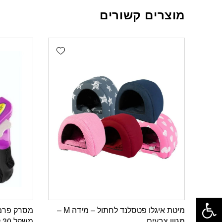
מוצרים קשורים
Add wishlist
פתח סרגל נגישות
מיטת איגלו פטסלנד לחתול – מידה M –
מגוון צבעים
משקל 30 קילו עם פרווה ארוכה לארג’ L