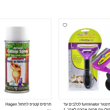
Add wishlist
מסרק פרמינטור furminator לכלבים עד
תרסיס קטניפ לחתול Hagen