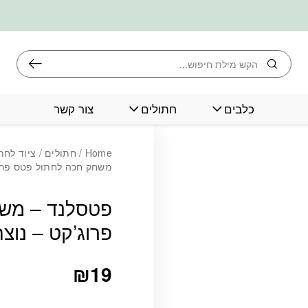
חיפוש
כלבים
חתולים
צור קשר
כמות פטסלנד - מש
Home
/
חתולים
/
ציוד לחת
משחק חכה לחתול פטס פרוג
פטסלנד – מש
פרוג’קט – נוצה
₪
19