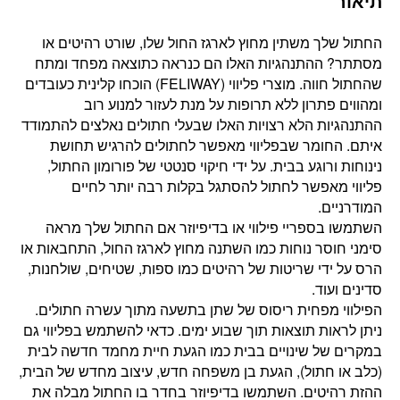
תיאור
החתול שלך משתין מחוץ לארגז החול שלו, שורט רהיטים או
מסתתר? ההתנהגיות האלו הם כנראה כתוצאה מפחד ומתח
שהחתול חווה. מוצרי פליווי (FELIWAY) הוכחו קלינית כעובדים
ומהווים פתרון ללא תרופות על מנת לעזור למנוע רוב
ההתנהגיות הלא רצויות האלו שבעלי חתולים נאלצים להתמודד
איתם. החומר שבפליווי מאפשר לחתולים להרגיש תחושת
נינוחות ורוגע בבית. על ידי חיקוי סנטטי של פורומון החתול,
פליווי מאפשר לחתול להסתגל בקלות רבה יותר לחיים
המודרניים.
השתמשו בספריי פילווי או בדיפיוזר אם החתול שלך מראה
סימני חוסר נוחות כמו השתנה מחוץ לארגז החול, התחבאות או
הרס על ידי שריטות של רהיטים כמו ספות, שטיחים, שולחנות,
סדינים ועוד.
הפילווי מפחית ריסוס של שתן בתשעה מתוך עשרה חתולים.
ניתן לראות תוצאות תוך שבוע ימים. כדאי להשתמש בפליווי גם
במקרים של שינויים בבית כמו הגעת חיית מחמד חדשה לבית
(כלב או חתול), הגעת בן משפחה חדש, עיצוב מחדש של הבית,
ההזת רהיטים. השתמשו בדיפיוזר בחדר בו החתול מבלה את