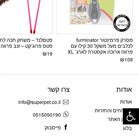
מסרק פרמינטור furminator
פטסלנד – משחק חכה לחת
לכלבים מעל משקל 30 קילו עם
פטס פרוג’קט – זנב פרווה
פרווה ארוכה אקסטרה לארג’ XL
₪
19
₪
109
אודות
צרו קשר
אודות
info@superpet.co.il
פתח סרגל נגישות
משלוחים והחזרות
0515050190
תקנון האתר
פייסבוק
בלוג