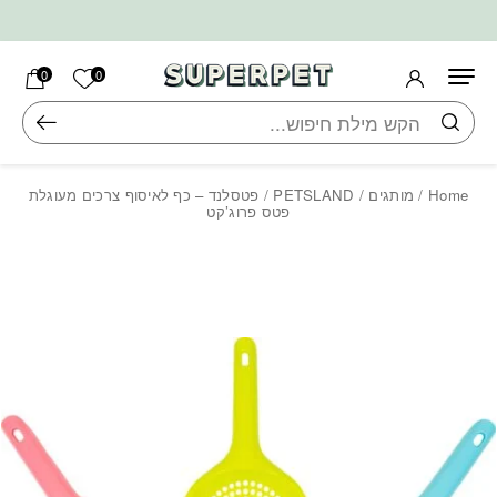
בחזרה למעלה
Skip to Content
הרשימה ש
0
0
חיפוש
Home
/
מותגים
/
PETSLAND
/ פטסלנד – כף לאיסוף צרכים מעוגלת
פטס פרוג’קט