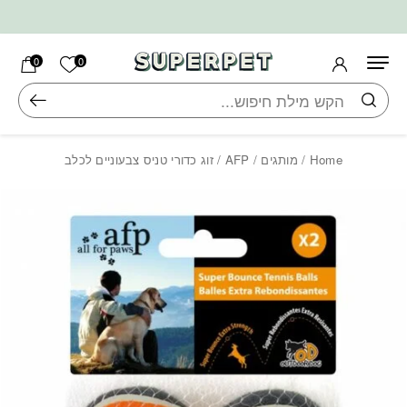
בחזרה למעלה
Skip to Content
הרשימה ש
0
0
חיפוש
Home
/
מותגים
/
AFP
/ זוג כדורי טניס צבעוניים לכלב