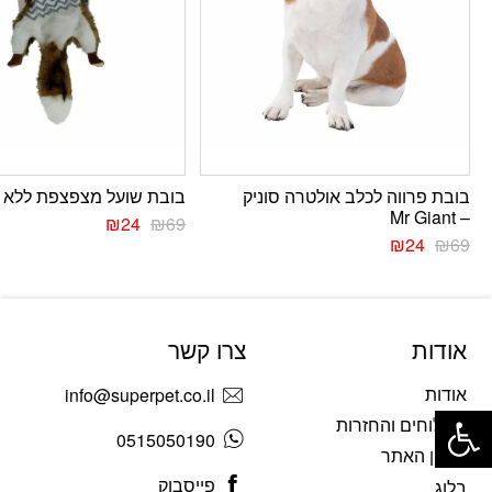
בובת פרווה לכלב אולטרה סוניק
בובת שועל מצפצפת ללא מ
– Mr Giant
₪
24
₪
69
₪
24
₪
69
אודות
צרו קשר
אודות
info@superpet.co.il
פתח סרגל נגישות
משלוחים והחזרות
0515050190
תקנון האתר
פייסבוק
בלוג