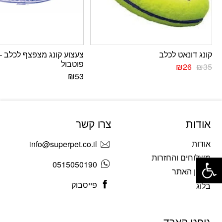
קונג דונאט לכלב
צעצוע קונג מצפצף לכלב –
פוטבול
₪
26
₪
35
₪
53
אודות
צרו קשר
אודות
info@superpet.co.il
פתח סרגל נגישות
משלוחים והחזרות
0515050190
תקנון האתר
פייסבוק
בלוג
גיפט קארד