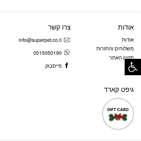
אודות
צרו קשר
אודות
info@superpet.co.il
משלוחים והחזרות
0515050190
פתח סרגל נגישות
תקנון האתר
פייסבוק
בלוג
גיפט קארד