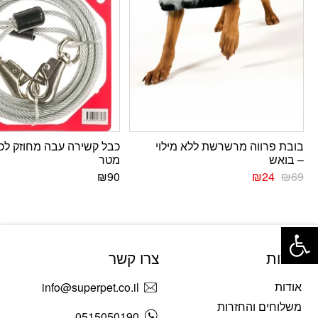
בובת פרווה מרשרשת ללא מילוי
– בואש
מטר
₪
90
₪
24
₪
69
פתח סרגל נגישות
אודות
צרו קשר
אודות
info@superpet.co.il
משלוחים והחזרות
0515050190