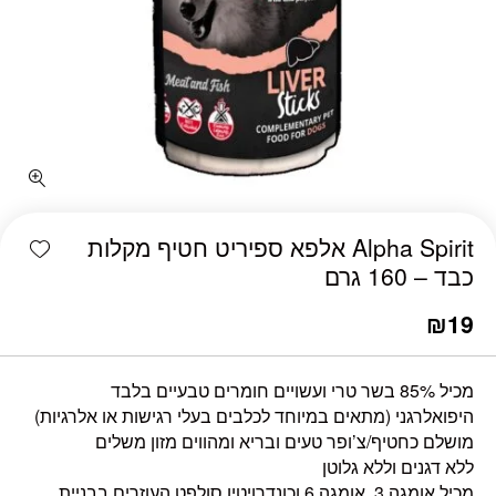
shlist
Alpha Spirit אלפא ספיריט חטיף מקלות
כבד – 160 גרם
₪
19
מכיל 85% בשר טרי ועשויים חומרים טבעיים בלבד
היפואלרגני (מתאים במיוחד לכלבים בעלי רגישות או אלרגיות)
מושלם כחטיף/צ’ופר טעים ובריא ומהווים מזון משלים
ללא דגנים וללא גלוטן
מכיל אומגה 3, אומגה 6 וכונדרויטין סולפט העוזרים בבניית