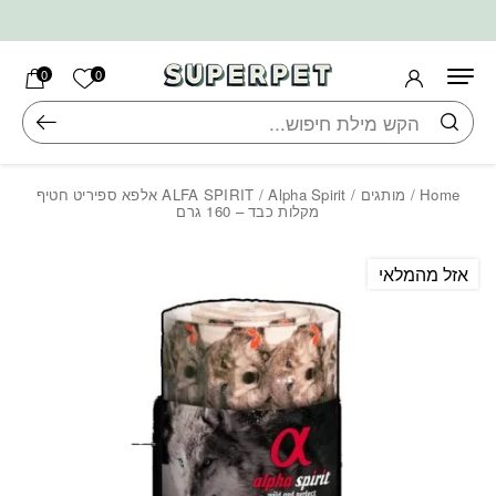
בחזרה למעלה
Skip to Content
הרשימה ש
0
0
חיפוש
Home
/
מותגים
/
ALFA SPIRIT
/ Alpha Spirit אלפא ספיריט חטיף
מקלות כבד – 160 גרם
אזל מהמלאי