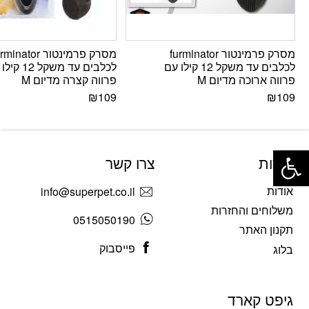
מסרק פרמינטור furminator
מסרק פרמינטור inator
לכלבים עד משקל 12 קילו עם
לכלבים עד משקל 2
פרווה ארוכה מדיום M
פרווה קצרה מדיום M
₪
109
₪
109
פתח סרגל נגישות
אודות
צרו קשר
אודות
info@superpet.co.il
משלוחים והחזרות
0515050190
תקנון האתר
פייסבוק
בלוג
גיפט קארד