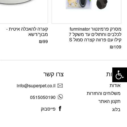
מסרק פרמינטור furminator
קערה להאכלה איטית -
לכלבים וחתולים עד משקל 7
מבוך/דשא
קילו עם פרווה קצרה סמול S
₪
99
₪
109
פתח סרגל נגישות
אודות
צרו קשר
אודות
info@superpet.co.il
משלוחים והחזרות
0515050190
תקנון האתר
פייסבוק
בלוג