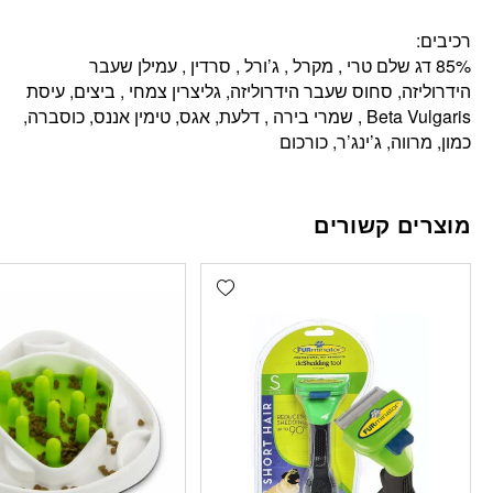
רכיבים:
85% דג שלם טרי , מקרל , ג’ורל , סרדין , עמילן שעבר
הידרוליזה, סחוס שעבר הידרוליזה, גליצרין צמחי , ביצים, עיסת
Beta Vulgaris , שמרי בירה , דלעת, אגס, טימין אננס, כוסברה,
כמון, מרווה, ג’ינג’ר, כורכום
מוצרים קשורים
Add wishlist