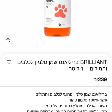
כמות BRILLIANT בריליאנט שמן סלמון לכלבים וחתולים - 1 ליטר
shlist
BRILLIANT בריליאנט שמן סלמון לכלבים
וחתולים – 1 ליטר
₪
239
בריליאנט שמן סלמון נורווגי לכלבים וחתולים
עשוי 100% סלמון טהור
מעודד אכילה ומומלץ כתוספת על המזון
מסייע לשמירה על פרווה בריאה, מבריקה ושופעת