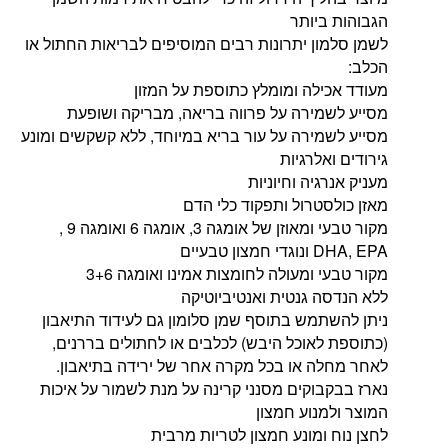
הגבוהות ביותר
לשמן סלמון יתרונות רבים המוסיפים לבריאות החתול או
הכלב:
מעודד אכילה ומומלץ כתוספת על המזון
מסייע לשמירה על פרווה בריאה, מבריקה ושופעת
מסייע לשמירה על עור בריא במיוחד, ללא קשקשים ומונע
גירודים ואלרגיות
מעניק אנרגיה וחיוניות
מאזן כולסטרול ותפקוד כלי הדם
מקור טבעי ומאוזן של אומגה 3, אומגה 6 ואומגה 9 ,
DHA, EPA ונוגדי חמצון טבעיים
מקור טבעי ומעולה לחומצות אמינו ואומגה 3+6
ללא הנדסה גנטית ואנטיביוטיקה
ניתן להשתמש בתוסף שמן סלומון גם לעידוד התיאבון
(כתוספת לאוכל היבש) לכלבים או לחתולים בררנים,
לאחר מחלה או בכל מקרה אחר של ירידה בתיאבון.
נארז בבקבוקים מסנני קרינה על מנת לשמור על איכות
המוצר ולמנוע חמצון
לחצן נוח ומונע חמצון לטריות מרבית