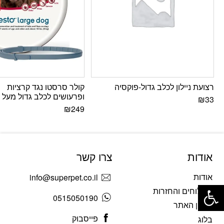
רצועת ניילון לכלב גדול-פוקסיה
קולר סרסטו נגד קרציות
ופרעושים לכלב גדול מעל 8 ק”ג
₪
33
₪
249
אודות
צרו קשר
אודות
info@superpet.co.il
פתח סרגל נגישות
משלוחים והחזרות
0515050190
תקנון האתר
פייסבוק
בלוג