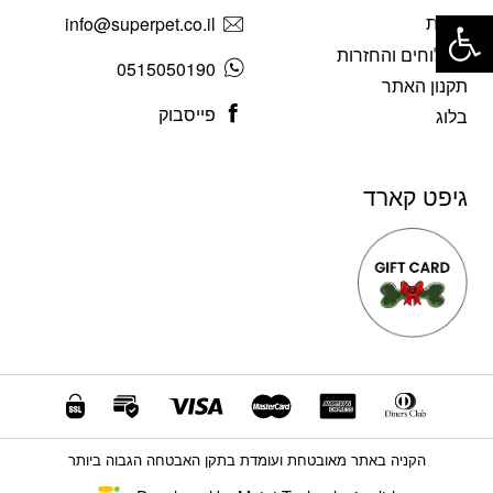
פתח סרגל נגישות
אודות
info@superpet.co.il
משלוחים והחזרות
0515050190
תקנון האתר
פייסבוק
בלוג
גיפט קארד
הקניה באתר מאובטחת ועומדת בתקן האבטחה הגבוה ביותר