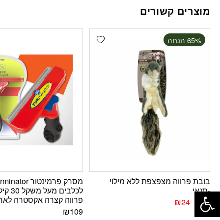
מוצרים קשורים
Add wishlist
‫65% הנחה
בובת פרווה מצפצפת ללא מילוי
מסרק פרמינטור inator
פתח סרגל נגישות
-סנאי
לכלבים מעל 
פרווה קצרה אקסטרה לארג’ 
₪
24
₪
69
₪
109