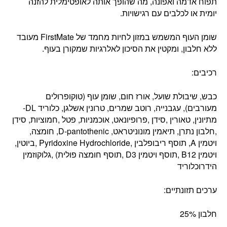
תפוח אדמה ואפונה, מה שהופך אותה לאופטימלית להזנה
יומית או לכלבים עם רגישויות.
שומן העוף המשמש במזון לחיות מחמד של FirstMate מעובד
ללא חלבון, ומקטין את הסיכון לאלרגיות שמקורן בעוף.
רכיבים:
כבש, שיבולת שועל, אורז חום, שומן עוף (טוקופרולים
מעורבים), עגבנייה, רוטב שמרים, טרונין אשלגן, כלוריד DL-
מתיונין, טאורין ,סידן ,פרופיונאט, אוכמניות, פטל ,חמוציות, סידן
,חלבון נתרן, תיאמין מונוניטראט, D-pantothenic, חומצה,
ויטמין A, תוסף ריבופלבין ,Pyridoxine Hydrochloride ,ביוטין,
ויטמין B12 ,תוסף ויטמין D3 ,תוסף חומצה פולית) ,גלוקוזמין
הידרוכלוריד
ערכים תזונתיים:
חלבון 25%